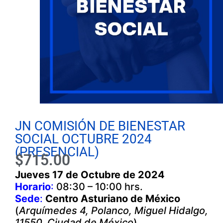
JN COMISIÓN DE BIENESTAR
SOCIAL OCTUBRE 2024
(PRESENCIAL)
$
715.00
Jueves 17 de Octubre
de 2024
Horario
:
08:30 – 10:00 hrs.
Sede
:
Centro Asturiano de México
(
Arquímedes 4, Polanco, Miguel Hidalgo,
11550, Ciudad de México
)