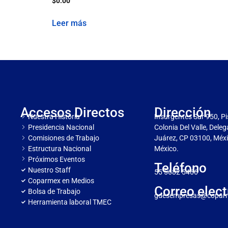
$
0.00
Leer más
Accesos Directos
Dirección
Nuestra Historia
Insurgentes Sur 950, Pi
Presidencia Nacional
Colonia Del Valle, Dele
Comisiones de Trabajo
Juárez, CP 03100, Méxi
Estructura Nacional
México.
Próximos Eventos
Teléfono
Nuestro Staff
55 5682 5466
Coparmex en Medios
Correo elect
Bolsa de Trabajo
gdesempresas@copar
Herramienta laboral TMEC