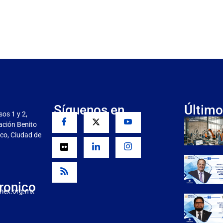
Síguenos en
Último
sos 1 y 2,
gación Benito
co, Ciudad de
ronico
mex.org.mx