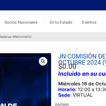
Socios Nacionales
En tu Estado
Eventos
udadanas #Reforma102
JN COMISIÓN D
OCTUBRE 2024 (
$
0.00
Incluido en su c
Miércoles 16 de Oct
Horario
:
12:00 a 13:3
Sede
:
VIRTUAL
Agotado