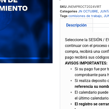
SKU
JNEMPROCT2024VIRT
Categories
JN OCTUBRE
,
JUNT
Tags
comisiones de trabajo
,
JU
Descripción
Seleccione la SESIÓN / EV
continuar con el proceso 
compra, recibirá una conf
pago recibirá sus códigos
AVISOS IMPORTANTES:
Si su pago fue por t
comprobante para hac
Si realiza deposito
referencia su nomb
El calendario puede 
el último calendario
El registro se cerra