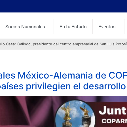
Socios Nacionales
En tu Estado
Eventos
o César Galindo, presidente del centro empresarial de San Luis Potosí
onales México-Alemania de C
íses privilegien el desarrollo