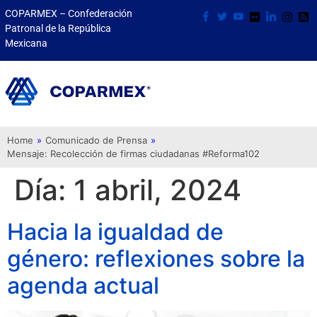
COPARMEX – Confederación
Patronal de la República
Mexicana
Home
»
Comunicado de Prensa
»
Mensaje: Recolección de firmas ciudadanas #Reforma102
Día:
1 abril, 2024
Hacia la igualdad de
género: reflexiones sobre la
agenda actual