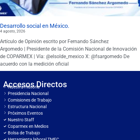
Desarrollo social en México.
4 agosto, 2026
Artículo de Opinión escrito por Fernando Sánchez
Argomedo | Presidente de la Comisión Nacional de Innovación
de COPARMEX | Vía: @elsolde_mexico X: @fsargomedo De
acuerdo con la medición oficial
Accesos Directos
Nuestra Historia
Presidencia Nacional
Comisiones de Trabajo
Estructura Nacional
Próximos Eventos
Nuestro Staff
Coparmex en Medios
Bolsa de Trabajo
Herramienta laboral TMEC