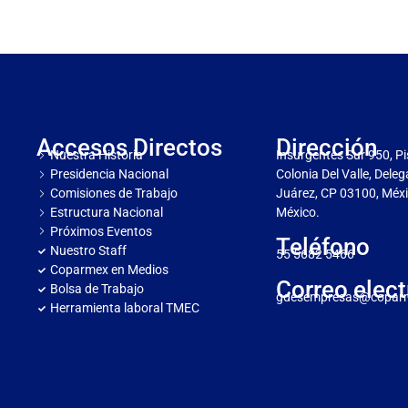
Accesos Directos
Dirección
Nuestra Historia
Insurgentes Sur 950, Pi
Presidencia Nacional
Colonia Del Valle, Dele
Comisiones de Trabajo
Juárez, CP 03100, Méxi
Estructura Nacional
México.
Próximos Eventos
Teléfono
Nuestro Staff
55 5682 5466
Coparmex en Medios
Correo elect
Bolsa de Trabajo
gdesempresas@copar
Herramienta laboral TMEC