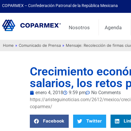
COPARMEX – Confederación Patronal de la República Mexicana
Nosotros
Agenda
Home
»
Comunicado de Prensa
»
Mensaje: Recolección de firmas ci
Crecimiento econó
salarios, los reto
enero 4, 2018
9:59 pm
No Comments
https://aristeguinoticias.com/2612/mexico/creci
coparmex/
Facebook
Twitter
Lin