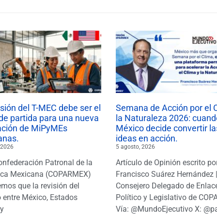
isión del T-MEC debe ser el
Semana de Acción por el 
de partida para una nueva
la Naturaleza 2026: cuand
ación de MiPyMEs
México decide convertir la
anas.
ideas en acción.
 2026
5 agosto, 2026
onfederación Patronal de la
Artículo de Opinión escrito po
ica Mexicana (COPARMEX)
Francisco Suárez Hernández 
mos que la revisión del
Consejero Delegado de Enlac
 entre México, Estados
Político y Legislativo de CO
y
Vía: @MundoEjecutivo X: @p