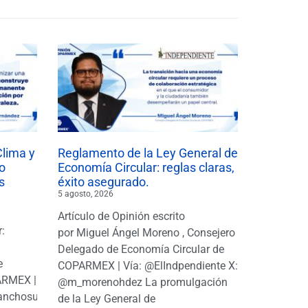
Clima y
Reglamento de la Ley General de
o
Economía Circular: reglas claras,
s
éxito asegurado.
5 agosto, 2026
Artículo de Opinión escrito
r:
por Miguel Ángel Moreno , Consejero
|
Delegado de Economía Circular de
e
COPARMEX | Vía: @ElIndpendiente X:
PARMEX |
@m_morenohdez La promulgación
anchosuarezh
de la Ley General de