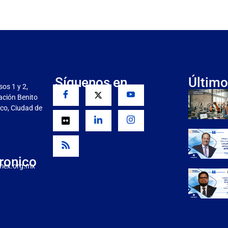
Síguenos en
Último
sos 1 y 2,
gación Benito
co, Ciudad de
ronico
mex.org.mx