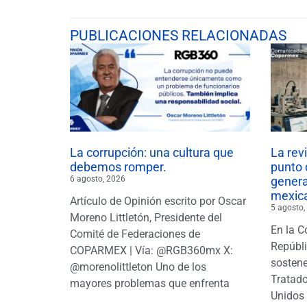
PUBLICACIONES RELACIONADAS
La corrupción: una cultura que
La rev
debemos romper.
punto 
6 agosto, 2026
gener
mexic
Artículo de Opinión escrito por Oscar
5 agosto,
Moreno Littletón, Presidente del
En la C
Comité de Federaciones de
Repúbl
COPARMEX | Vía: @RGB360mx X:
sostene
@morenolittleton Uno de los
Tratado
mayores problemas que enfrenta
Unidos 