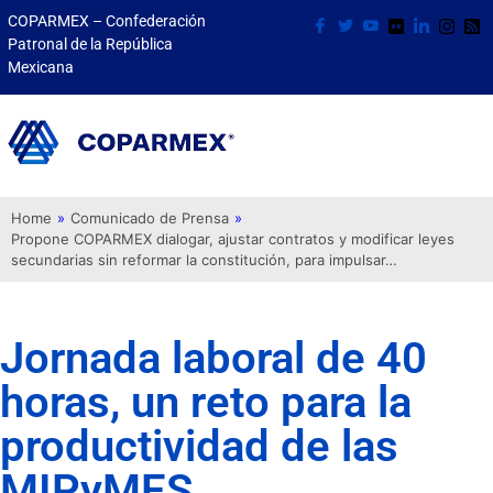
COPARMEX – Confederación
Patronal de la República
Mexicana
Home
»
Comunicado de Prensa
»
Propone COPARMEX dialogar, ajustar contratos y modificar leyes
secundarias sin reformar la constitución, para impulsar…
Jornada laboral de 40
horas, un reto para la
productividad de las
MIPyMES