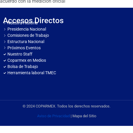
acuerdo con la medición oficial
Accesos Directos
Nuestra Historia
Presidencia Nacional
Comisiones de Trabajo
Estructura Nacional
Próximos Eventos
Nuestro Staff
Coparmex en Medios
Bolsa de Trabajo
Herramienta laboral TMEC
© 2024 COPARMEX. Todos los derechos reservados.
Aviso de Privacidad
| Mapa del Sitio