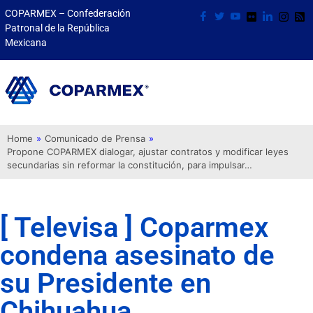
COPARMEX – Confederación
Patronal de la República
Mexicana
Home
»
Comunicado de Prensa
»
Propone COPARMEX dialogar, ajustar contratos y modificar leyes
secundarias sin reformar la constitución, para impulsar…
[ Televisa ] Coparmex
condena asesinato de
su Presidente en
Chihuahua