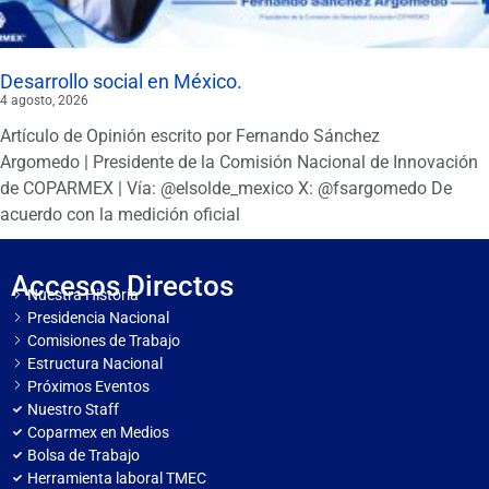
Desarrollo social en México.
4 agosto, 2026
Artículo de Opinión escrito por Fernando Sánchez
Argomedo | Presidente de la Comisión Nacional de Innovación
de COPARMEX | Vía: @elsolde_mexico X: @fsargomedo De
acuerdo con la medición oficial
Accesos Directos
Nuestra Historia
Presidencia Nacional
Comisiones de Trabajo
Estructura Nacional
Próximos Eventos
Nuestro Staff
Coparmex en Medios
Bolsa de Trabajo
Herramienta laboral TMEC