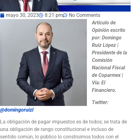
mayo 30, 2023
8:21 pm
No Comments
Artículo de
Opinión escrito
por: Domingo
Ruiz López |
Presidente de la
Comisión
Nacional Fiscal
de Coparmex |
Vía: El
Financiero.
Twitter:
@domingoruizl
La obligación de pagar impuestos es de todos; se trata de
una obligación de rango constitucional e incluso de
sentido común, lo público lo construimos todos con el