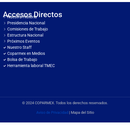
Accesos Directos
Nuestra Historia
Presidencia Nacional
Comisiones de Trabajo
Estructura Nacional
Próximos Eventos
Nuestro Staff
Coparmex en Medios
Bolsa de Trabajo
Herramienta laboral TMEC
© 2024 COPARMEX. Todos los derechos reservados.
Aviso de Privacidad
| Mapa del Sitio