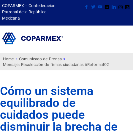
COPARMEX – Confederación
Patronal de la República
Mexicana
Home
»
Comunicado de Prensa
»
Mensaje: Recolección de firmas ciudadanas #Reforma102
Cómo un sistema
equilibrado de
cuidados puede
disminuir la brecha de