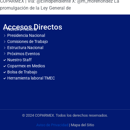
COPARMEX | Vía: @ElIndpendiente X: @m_morenohdez La
promulgación de la Ley General de
Accesos Directos
Nuestra Historia
Presidencia Nacional
Comisiones de Trabajo
Estructura Nacional
Próximos Eventos
Nuestro Staff
Coparmex en Medios
Bolsa de Trabajo
Herramienta laboral TMEC
© 2024 COPARMEX. Todos los derechos reservados.
Aviso de Privacidad
| Mapa del Sitio