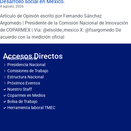
Desarrollo social en México.
4 agosto, 2026
Artículo de Opinión escrito por Fernando Sánchez
Argomedo | Presidente de la Comisión Nacional de Innovación
de COPARMEX | Vía: @elsolde_mexico X: @fsargomedo De
acuerdo con la medición oficial
Accesos Directos
Nuestra Historia
Presidencia Nacional
Comisiones de Trabajo
Estructura Nacional
Próximos Eventos
Nuestro Staff
Coparmex en Medios
Bolsa de Trabajo
Herramienta laboral TMEC