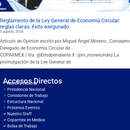
Reglamento de la Ley General de Economía Circular:
reglas claras, éxito asegurado.
5 agosto, 2026
Artículo de Opinión escrito por Miguel Ángel Moreno , Consejero
Delegado de Economía Circular de
COPARMEX | Vía: @ElIndpendiente X: @m_morenohdez La
promulgación de la Ley General de
Accesos Directos
Nuestra Historia
Presidencia Nacional
Comisiones de Trabajo
Estructura Nacional
Próximos Eventos
Nuestro Staff
Coparmex en Medios
Bolsa de Trabajo