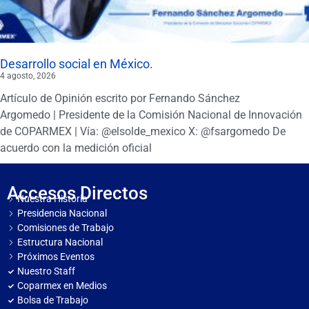
Desarrollo social en México.
4 agosto, 2026
Artículo de Opinión escrito por Fernando Sánchez
Argomedo | Presidente de la Comisión Nacional de Innovación
de COPARMEX | Vía: @elsolde_mexico X: @fsargomedo De
acuerdo con la medición oficial
Accesos Directos
Nuestra Historia
Presidencia Nacional
Comisiones de Trabajo
Estructura Nacional
Próximos Eventos
Nuestro Staff
Coparmex en Medios
Bolsa de Trabajo