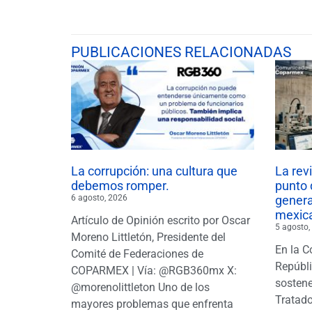
PUBLICACIONES RELACIONADAS
La corrupción: una cultura que
La rev
debemos romper.
punto 
6 agosto, 2026
gener
mexic
Artículo de Opinión escrito por Oscar
5 agosto,
Moreno Littletón, Presidente del
En la C
Comité de Federaciones de
Repúbl
COPARMEX | Vía: @RGB360mx X:
sostene
@morenolittleton Uno de los
Tratado
mayores problemas que enfrenta