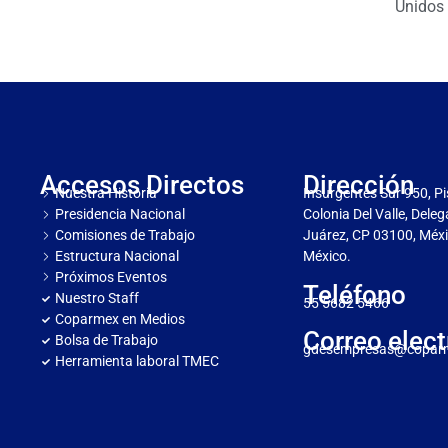
Unidos 
Accesos Directos
Dirección
Nuestra Historia
Insurgentes Sur 950, Pi
Presidencia Nacional
Colonia Del Valle, Dele
Comisiones de Trabajo
Juárez, CP 03100, Méxi
Estructura Nacional
México.
Próximos Eventos
Teléfono
Nuestro Staff
55 5682 5466
Coparmex en Medios
Correo elect
Bolsa de Trabajo
gdesempresas@copar
Herramienta laboral TMEC