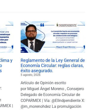
Clima y
Reglamento de la Ley General de
o
Economía Circular: reglas claras,
s
éxito asegurado.
5 agosto, 2026
Artículo de Opinión escrito
r:
por Miguel Ángel Moreno , Consejero
|
Delegado de Economía Circular de
e
COPARMEX | Vía: @ElIndpendiente X:
PARMEX |
@m_morenohdez La promulgación