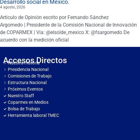
Desarrollo social en México.
4 agosto, 2026
Artículo de Opinión escrito por Fernando Sánchez
Argomedo | Presidente de la Comisión Nacional de Innovación
de COPARMEX | Vía: @elsolde_mexico X: @fsargomedo De
acuerdo con la medición oficial
Accesos Directos
Nuestra Historia
Presidencia Nacional
Comisiones de Trabajo
Estructura Nacional
Próximos Eventos
Nuestro Staff
Coparmex en Medios
Bolsa de Trabajo
Herramienta laboral TMEC