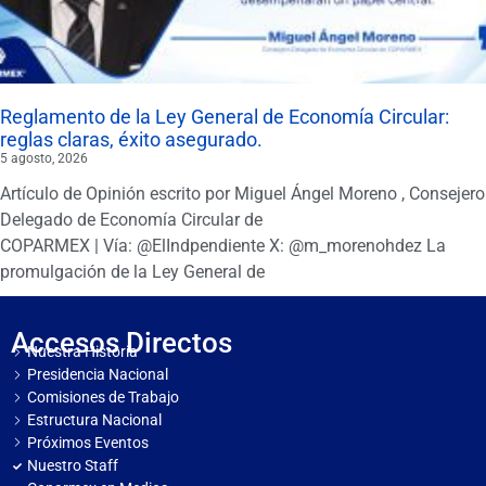
Reglamento de la Ley General de Economía Circular:
reglas claras, éxito asegurado.
5 agosto, 2026
Artículo de Opinión escrito por Miguel Ángel Moreno , Consejero
Delegado de Economía Circular de
COPARMEX | Vía: @ElIndpendiente X: @m_morenohdez La
promulgación de la Ley General de
Accesos Directos
Nuestra Historia
Presidencia Nacional
Comisiones de Trabajo
Estructura Nacional
Próximos Eventos
Nuestro Staff