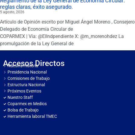
Reglamento de la Ley General de Economía Circular:
reglas claras, éxito asegurado.
5 agosto, 2026
Artículo de Opinión escrito por Miguel Ángel Moreno , Consejero
Delegado de Economía Circular de
COPARMEX | Vía: @ElIndpendiente X: @m_morenohdez La
promulgación de la Ley General de
Accesos Directos
Nuestra Historia
Presidencia Nacional
Comisiones de Trabajo
Estructura Nacional
Próximos Eventos
Nuestro Staff
Coparmex en Medios
Bolsa de Trabajo
Herramienta laboral TMEC