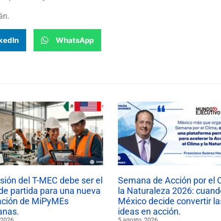
án.
kedIn
WhatsApp
isión del T-MEC debe ser el
Semana de Acción por el 
de partida para una nueva
la Naturaleza 2026: cuand
ación de MiPyMEs
México decide convertir la
anas.
ideas en acción.
 2026
5 agosto, 2026