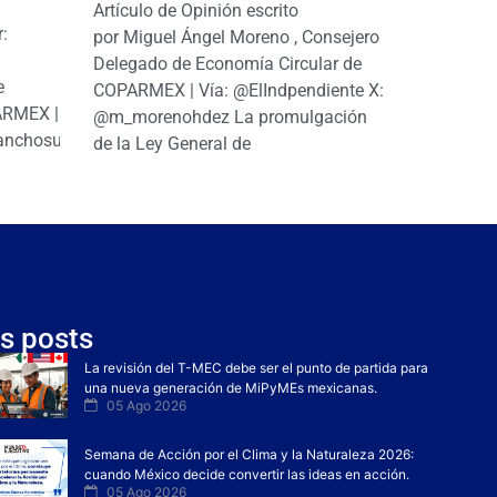
Artículo de Opinión escrito
r:
por Miguel Ángel Moreno , Consejero
|
Delegado de Economía Circular de
e
COPARMEX | Vía: @ElIndpendiente X:
PARMEX |
@m_morenohdez La promulgación
anchosuarezh
de la Ley General de
s posts
La revisión del T-MEC debe ser el punto de partida para
una nueva generación de MiPyMEs mexicanas.
05 Ago 2026
Semana de Acción por el Clima y la Naturaleza 2026:
cuando México decide convertir las ideas en acción.
05 Ago 2026