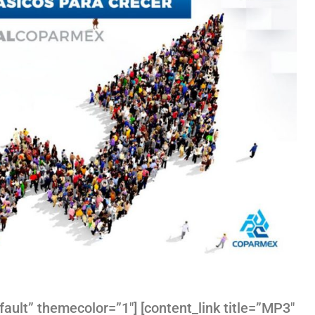
efault” themecolor=”1″] [content_link title=”MP3″