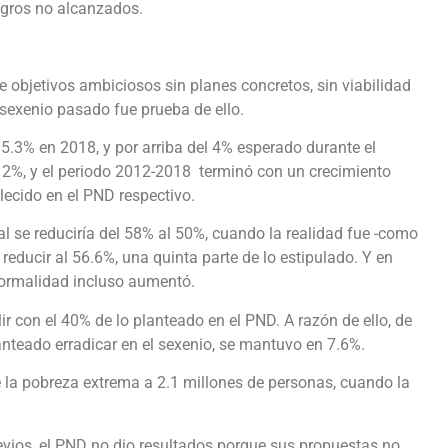
logros no alcanzados.
objetivos ambiciosos sin planes concretos, sin viabilidad
l sexenio pasado fue prueba de ello.
5.3% en 2018, y por arriba del 4% esperado durante el
l 2%, y el periodo 2012-2018 terminó con un crecimiento
lecido en el PND respectivo.
l se reduciría del 58% al 50%, cuando la realidad fue -como
educir al 56.6%, una quinta parte de lo estipulado. Y en
nformalidad incluso aumentó.
lir con el 40% de lo planteado en el PND. A razón de ello, de
nteado erradicar en el sexenio, se mantuvo en 7.6%.
de la pobreza extrema a 2.1 millones de personas, cuando la
vios, el PND no dio resultados porque sus propuestas no