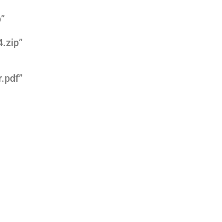
p”
.zip”
.pdf”