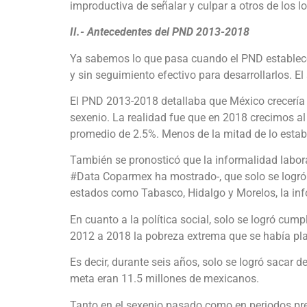
improductiva de señalar y culpar a otros de los 
II.- Antecedentes del PND 2013-2018
Ya sabemos lo que pasa cuando el PND establece 
y sin seguimiento efectivo para desarrollarlos. E
El PND 2013-2018 detallaba que México crecería 
sexenio. La realidad fue que en 2018 crecimos a
promedio de 2.5%. Menos de la mitad de lo estab
También se pronosticó que la informalidad labora
#Data Coparmex ha mostrado-, que solo se logró r
estados como Tabasco, Hidalgo y Morelos, la i
En cuanto a la política social, solo se logró cump
2012 a 2018 la pobreza extrema que se había pla
Es decir, durante seis años, solo se logró sacar 
meta eran 11.5 millones de mexicanos.
Tanto en el sexenio pasado como en periodos pre