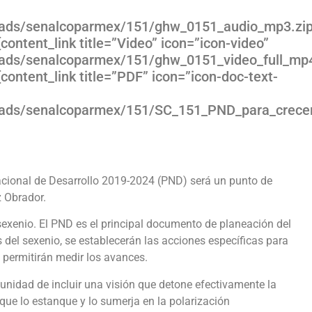
loads/senalcoparmex/151/ghw_0151_audio_mp3.zi
content_link title=”Video” icon=”icon-video”
oads/senalcoparmex/151/ghw_0151_video_full_mp4
content_link title=”PDF” icon=”icon-doc-text-
oads/senalcoparmex/151/SC_151_PND_para_crecer
acional de Desarrollo 2019-2024 (PND) será un punto de
 Obrador.
 sexenio. El PND es el principal documento de planeación del
s del sexenio, se establecerán las acciones específicas para
e permitirán medir los avances.
tunidad de incluir una visión que detone efectivamente la
 que lo estanque y lo sumerja en la polarización