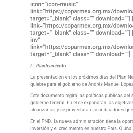
icon=”icon-music”
link=”https://coparmex.org.mx/down
target=”_blank” class=”” download=””] [
link=”https://coparmex.org.mx/downl
target=”_blank” class=”” download=””] [
inv”
link=”https://coparmex.org.mx/downl
target=”_blank” class=”” download=””]
I.- Planteamiento
La presentación en los próximos días del Plan N
quiebre para el gobierno de Andrés Manuel López
Este documento regirá las políticas públicas del
gobierno federal. En él se expondrán los objetivo
alcanzarlos, y se proyectarán los indicadores qu
En el PND, la nueva administración tiene la opor
inversión y el crecimiento en nuestro País. O una