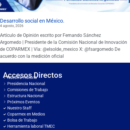
Desarrollo social en México.
4 agosto, 2026
Artículo de Opinión escrito por Fernando Sánchez
Argomedo | Presidente de la Comisión Nacional de Innovación
de COPARMEX | Vía: @elsolde_mexico X: @fsargomedo De
acuerdo con la medición oficial
Accesos Directos
Nuestra Historia
Presidencia Nacional
Comisiones de Trabajo
Estructura Nacional
Próximos Eventos
Nuestro Staff
Coparmex en Medios
Bolsa de Trabajo
Herramienta laboral TMEC