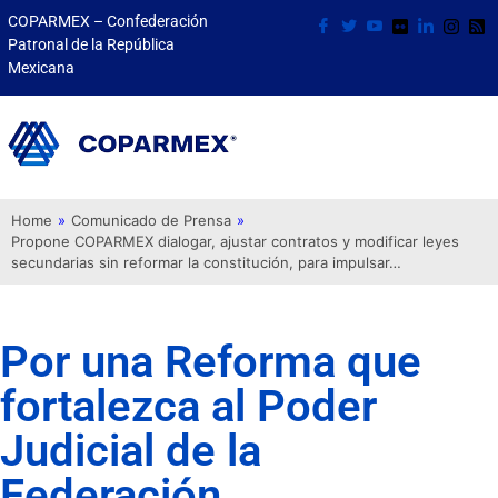
COPARMEX – Confederación
Patronal de la República
Mexicana
Home
»
Comunicado de Prensa
»
Propone COPARMEX dialogar, ajustar contratos y modificar leyes
secundarias sin reformar la constitución, para impulsar…
Por una Reforma que
fortalezca al Poder
Judicial de la
Federación