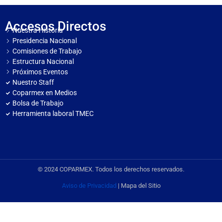
Accesos Directos
Nuestra Historia
Presidencia Nacional
Comisiones de Trabajo
Estructura Nacional
Próximos Eventos
Nuestro Staff
Coparmex en Medios
Bolsa de Trabajo
Herramienta laboral TMEC
© 2024 COPARMEX. Todos los derechos reservados.
Aviso de Privacidad
| Mapa del Sitio