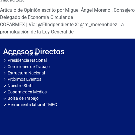
5 agosto, 2026
Artículo de Opinión escrito por Miguel Ángel Moreno , Consejero
Delegado de Economía Circular de
COPARMEX | Vía: @ElIndpendiente X: @m_morenohdez La
promulgación de la Ley General de
Accesos Directos
Nuestra Historia
Presidencia Nacional
Comisiones de Trabajo
Estructura Nacional
Próximos Eventos
Nuestro Staff
Coparmex en Medios
Bolsa de Trabajo
Herramienta laboral TMEC