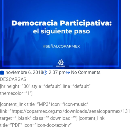
noviembre 6, 2018
2:37 pm
No Comments
DESCARGAS
[hr height=”30″ style=”default” line=”default”
themecolor=”1″]
[content_link title=”MP3″ icon=”icon-music”
link=”https://coparmex.org.mx/downloads/senalcoparmex/13
target=”_blank” class=”” download=””] [content_link
title=”PDF” icon=”icon-doc-text-inv”