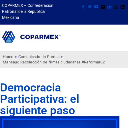
COPARMEX – Confederación
Patronal de la República
Mexicana
Home
»
Comunicado de Prensa
»
Mensaje: Recolección de firmas ciudadanas #Reforma102
Democracia
Participativa: el
siguiente paso