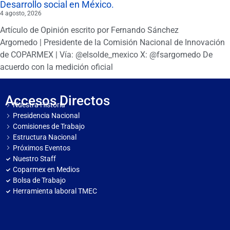
Desarrollo social en México.
4 agosto, 2026
Artículo de Opinión escrito por Fernando Sánchez
Argomedo | Presidente de la Comisión Nacional de Innovación
de COPARMEX | Vía: @elsolde_mexico X: @fsargomedo De
acuerdo con la medición oficial
Accesos Directos
Nuestra Historia
Presidencia Nacional
Comisiones de Trabajo
Estructura Nacional
Próximos Eventos
Nuestro Staff
Coparmex en Medios
Bolsa de Trabajo
Herramienta laboral TMEC