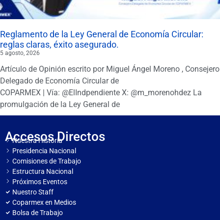
Reglamento de la Ley General de Economía Circular:
reglas claras, éxito asegurado.
5 agosto, 2026
Artículo de Opinión escrito por Miguel Ángel Moreno , Consejero
Delegado de Economía Circular de
COPARMEX | Vía: @ElIndpendiente X: @m_morenohdez La
promulgación de la Ley General de
Accesos Directos
Nuestra Historia
Presidencia Nacional
Comisiones de Trabajo
Estructura Nacional
Próximos Eventos
Nuestro Staff
Coparmex en Medios
Bolsa de Trabajo