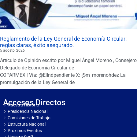
Reglamento de la Ley General de Economía Circular:
reglas claras, éxito asegurado.
5 agosto, 2026
Artículo de Opinión escrito por Miguel Ángel Moreno , Consejero
Delegado de Economía Circular de
COPARMEX | Vía: @ElIndpendiente X: @m_morenohdez La
promulgación de la Ley General de
Accesos Directos
Nuestra Historia
Presidencia Nacional
Comisiones de Trabajo
Estructura Nacional
Próximos Eventos