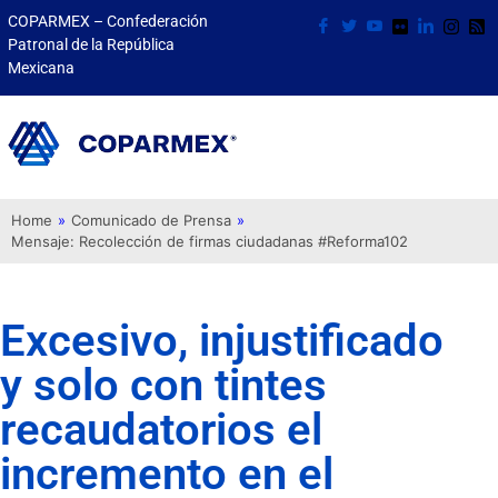
COPARMEX – Confederación
Patronal de la República
Mexicana
Home
»
Comunicado de Prensa
»
Mensaje: Recolección de firmas ciudadanas #Reforma102
Excesivo, injustificado
y solo con tintes
recaudatorios el
incremento en el