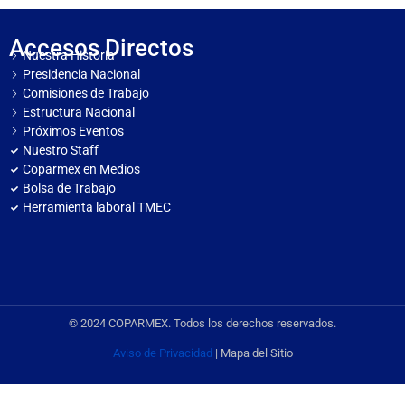
Accesos Directos
Nuestra Historia
Presidencia Nacional
Comisiones de Trabajo
Estructura Nacional
Próximos Eventos
Nuestro Staff
Coparmex en Medios
Bolsa de Trabajo
Herramienta laboral TMEC
© 2024 COPARMEX. Todos los derechos reservados.
Aviso de Privacidad
| Mapa del Sitio