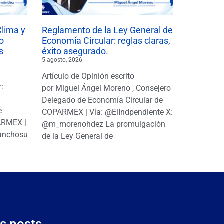
Clima y
Reglamento de la Ley General de
o
Economía Circular: reglas claras,
s
éxito asegurado.
5 agosto, 2026
Artículo de Opinión escrito
r:
por Miguel Ángel Moreno , Consejero
|
Delegado de Economía Circular de
e
COPARMEX | Vía: @ElIndpendiente X:
PARMEX |
@m_morenohdez La promulgación
anchosuarezh
de la Ley General de
s posts