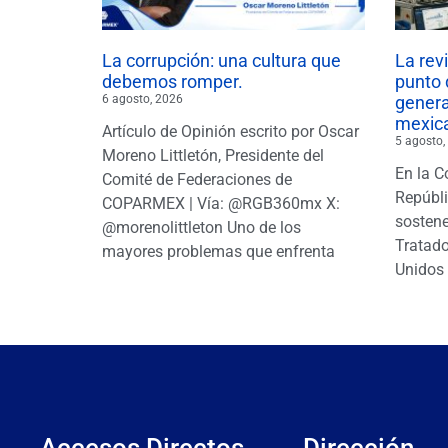
La corrupción: una cultura que
La rev
debemos romper.
punto 
6 agosto, 2026
gener
mexic
Artículo de Opinión escrito por Oscar
5 agosto,
Moreno Littletón, Presidente del
En la C
Comité de Federaciones de
Repúbl
COPARMEX | Vía: @RGB360mx X:
sostene
@morenolittleton Uno de los
Tratado
mayores problemas que enfrenta
Unidos 
Accesos Directos
Dirección