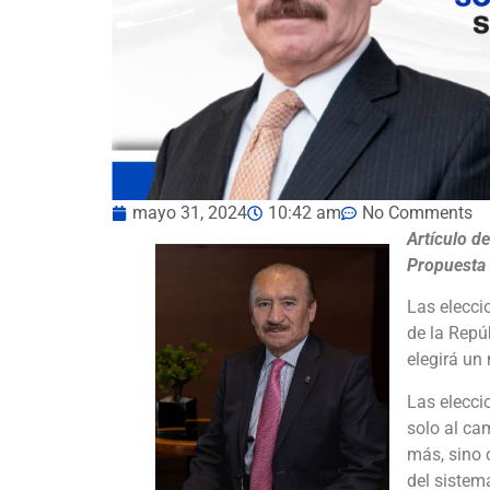
mayo 31, 2024
10:42 am
No Comments
Artículo d
Propuesta
Las elecci
de la Repú
elegirá un
Las elecci
solo al ca
más, sino 
del sistem