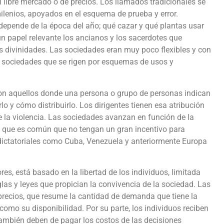
 libre mercado o de precios. Los llamados tradicionales se
 milenios, apoyados en el esquema de prueba y error.
epende de la época del año; qué cazar y qué plantas usar
un papel relevante los ancianos y los sacerdotes que
as divinidades. Las sociedades eran muy poco flexibles y con
 sociedades que se rigen por esquemas de usos y
 aquellos donde una persona o grupo de personas indican
lo y cómo distribuirlo. Los dirigentes tienen esa atribución
de la violencia. Las sociedades avanzan en función de la
 lo que es común que no tengan un gran incentivo para
dictatoriales como Cuba, Venezuela y anteriormente Europa
res, está basado en la libertad de los individuos, limitada
glas y leyes que propician la convivencia de la sociedad. Las
recios, que resume la cantidad de demanda que tiene la
 como su disponibilidad. Por su parte, los individuos reciben
 también deben de pagar los costos de las decisiones