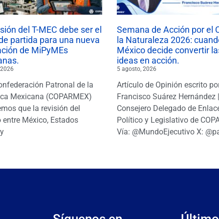
isión del T-MEC debe ser el
Semana de Acción por el 
de partida para una nueva
la Naturaleza 2026: cuand
ación de MiPyMEs
México decide convertir la
anas.
ideas en acción.
 2026
5 agosto, 2026
onfederación Patronal de la
Artículo de Opinión escrito po
ica Mexicana (COPARMEX)
Francisco Suárez Hernández 
mos que la revisión del
Consejero Delegado de Enlac
 entre México, Estados
Político y Legislativo de CO
y
Vía: @MundoEjecutivo X: @p
Síguenos en
Último