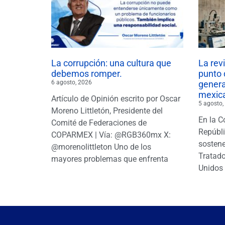
La corrupción: una cultura que
La rev
debemos romper.
punto 
6 agosto, 2026
gener
mexic
Artículo de Opinión escrito por Oscar
5 agosto,
Moreno Littletón, Presidente del
En la C
Comité de Federaciones de
Repúbl
COPARMEX | Vía: @RGB360mx X:
sostene
@morenolittleton Uno de los
Tratado
mayores problemas que enfrenta
Unidos 