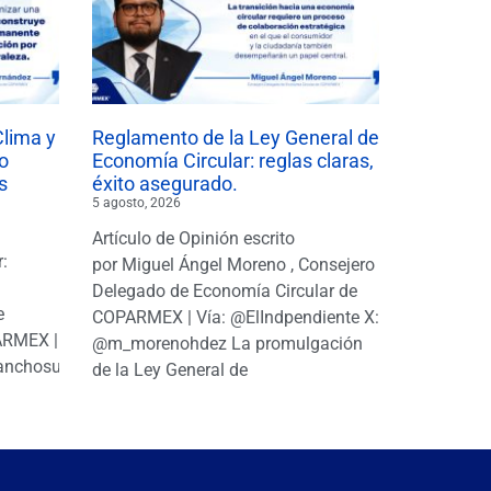
Clima y
Reglamento de la Ley General de
o
Economía Circular: reglas claras,
s
éxito asegurado.
5 agosto, 2026
Artículo de Opinión escrito
r:
por Miguel Ángel Moreno , Consejero
|
Delegado de Economía Circular de
e
COPARMEX | Vía: @ElIndpendiente X:
PARMEX |
@m_morenohdez La promulgación
anchosuarezh
de la Ley General de