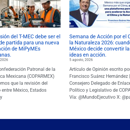
isión del T-MEC debe ser el
Semana de Acción por el 
de partida para una nueva
la Naturaleza 2026: cuand
ación de MiPyMEs
México decide convertir la
anas.
ideas en acción.
 2026
5 agosto, 2026
onfederación Patronal de la
Artículo de Opinión escrito po
ica Mexicana (COPARMEX)
Francisco Suárez Hernández 
mos que la revisión del
Consejero Delegado de Enlac
 entre México, Estados
Político y Legislativo de CO
y
Vía: @MundoEjecutivo X: @p