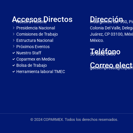
Accesos Directos
Dirección
Nuestra Historia
Insurgentes Sur 950, Pi
Presidencia Nacional
Colonia Del Valle, Dele
Comisiones de Trabajo
Juárez, CP 03100, Méxi
Estructura Nacional
México.
Próximos Eventos
Teléfono
Nuestro Staff
55 5682 5466
Coparmex en Medios
Correo elect
Bolsa de Trabajo
gdesempresas@copar
Herramienta laboral TMEC
© 2024 COPARMEX. Todos los derechos reservados.