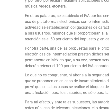
y, por otro, por recibir mediante aplicaciones o co
música, videos, etcétera.
En otras palabras, se estableció el IVA por los ser
uso de plataformas electrónicas como intermedi
actividad se establecieron obligaciones de carácte
a sus usuarios, mismos que si proporcionan a la 
retención es el 50 por ciento del Impuesto y, en ca
Por otra parte, una de las propuestas para el pr
electrónicas de intermediación presten dichos serv
permanente en México que, a su vez, presten serv
deberán retener el 100 por ciento del IVA cobrado
Lo que no es congruente, ni abona a la seguridad
que se proponen en en caso de incumplimiento de
prevé que en estos casos se realice el bloqueo de 
una afectación para los usuarios, no sólo para la
Para tal efecto, y ante tales supuestos, las autor
redes públicas de telecomunicaciones, ello despué