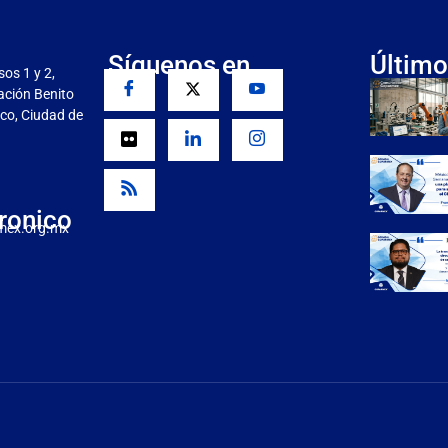
Síguenos en
Último
sos 1 y 2,
gación Benito
co, Ciudad de
ronico
mex.org.mx