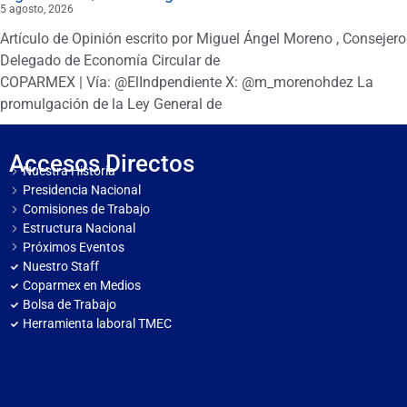
5 agosto, 2026
Artículo de Opinión escrito por Miguel Ángel Moreno , Consejero
Delegado de Economía Circular de
COPARMEX | Vía: @ElIndpendiente X: @m_morenohdez La
promulgación de la Ley General de
Accesos Directos
Nuestra Historia
Presidencia Nacional
Comisiones de Trabajo
Estructura Nacional
Próximos Eventos
Nuestro Staff
Coparmex en Medios
Bolsa de Trabajo
Herramienta laboral TMEC