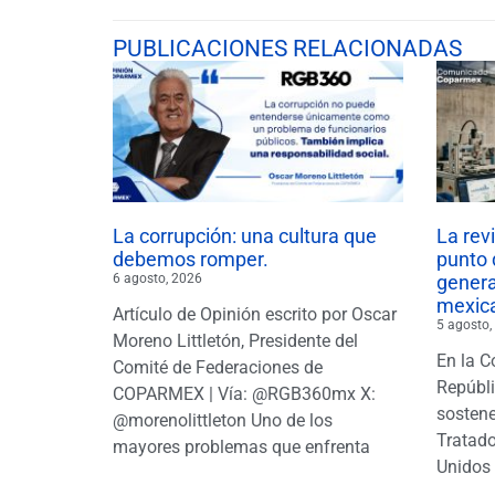
PUBLICACIONES RELACIONADAS
La corrupción: una cultura que
La rev
debemos romper.
punto 
6 agosto, 2026
gener
mexic
Artículo de Opinión escrito por Oscar
5 agosto,
Moreno Littletón, Presidente del
En la C
Comité de Federaciones de
Repúbl
COPARMEX | Vía: @RGB360mx X:
sostene
@morenolittleton Uno de los
Tratado
mayores problemas que enfrenta
Unidos 