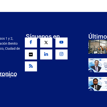
Síguenos en
Último
sos 1 y 2,
gación Benito
co, Ciudad de
ronico
mex.org.mx