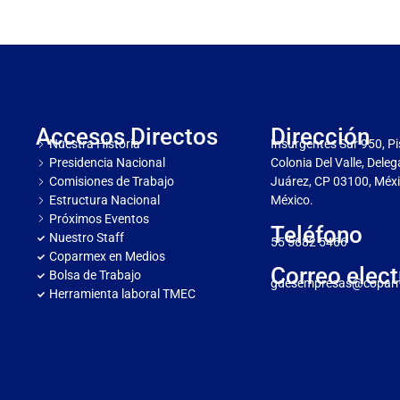
Accesos Directos
Dirección
Nuestra Historia
Insurgentes Sur 950, Pi
Presidencia Nacional
Colonia Del Valle, Dele
Comisiones de Trabajo
Juárez, CP 03100, Méxi
Estructura Nacional
México.
Próximos Eventos
Teléfono
Nuestro Staff
55 5682 5466
Coparmex en Medios
Correo elect
Bolsa de Trabajo
gdesempresas@copar
Herramienta laboral TMEC