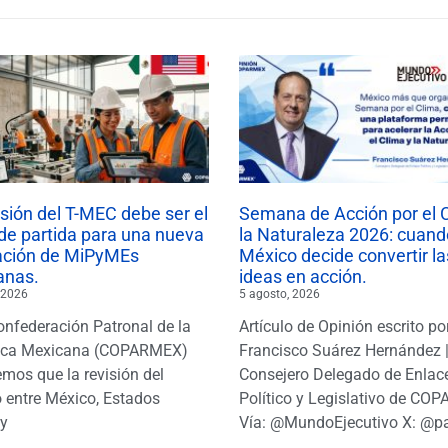
isión del T-MEC debe ser el
Semana de Acción por el 
de partida para una nueva
la Naturaleza 2026: cuand
ación de MiPyMEs
México decide convertir la
anas.
ideas en acción.
 2026
5 agosto, 2026
onfederación Patronal de la
Artículo de Opinión escrito po
ica Mexicana (COPARMEX)
Francisco Suárez Hernández 
mos que la revisión del
Consejero Delegado de Enlac
 entre México, Estados
Político y Legislativo de CO
y
Vía: @MundoEjecutivo X: @p