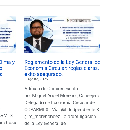
Clima y
Reglamento de la Ley General de
o
Economía Circular: reglas claras,
s
éxito asegurado.
5 agosto, 2026
Artículo de Opinión escrito
r:
por Miguel Ángel Moreno , Consejero
|
Delegado de Economía Circular de
e
COPARMEX | Vía: @ElIndpendiente X:
PARMEX |
@m_morenohdez La promulgación
anchosuarezh
de la Ley General de