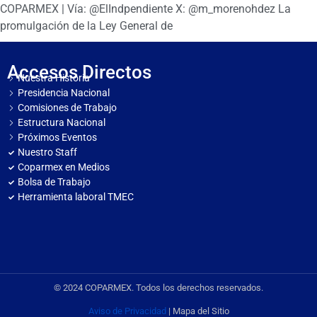
COPARMEX | Vía: @ElIndpendiente X: @m_morenohdez La
promulgación de la Ley General de
Accesos Directos
Nuestra Historia
Presidencia Nacional
Comisiones de Trabajo
Estructura Nacional
Próximos Eventos
Nuestro Staff
Coparmex en Medios
Bolsa de Trabajo
Herramienta laboral TMEC
© 2024 COPARMEX. Todos los derechos reservados.
Aviso de Privacidad
| Mapa del Sitio