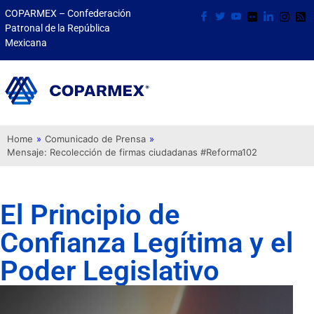
COPARMEX – Confederación
Patronal de la República
Mexicana
Home
»
Comunicado de Prensa
»
Mensaje: Recolección de firmas ciudadanas #Reforma102
El Principio de
Confianza Legítima y el
Poder Legislativo