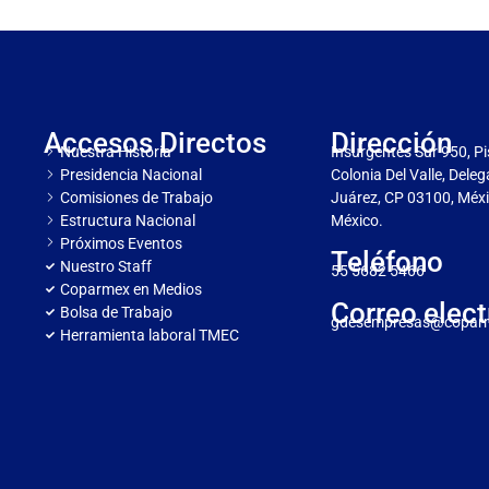
Accesos Directos
Dirección
Nuestra Historia
Insurgentes Sur 950, Pi
Presidencia Nacional
Colonia Del Valle, Dele
Comisiones de Trabajo
Juárez, CP 03100, Méxi
Estructura Nacional
México.
Próximos Eventos
Teléfono
Nuestro Staff
55 5682 5466
Coparmex en Medios
Correo elect
Bolsa de Trabajo
gdesempresas@copar
Herramienta laboral TMEC