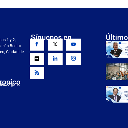
Síguenos en
Último
sos 1 y 2,
gación Benito
co, Ciudad de
ronico
mex.org.mx