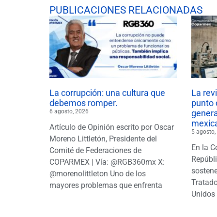
PUBLICACIONES RELACIONADAS
La corrupción: una cultura que
La rev
debemos romper.
punto 
6 agosto, 2026
gener
mexic
Artículo de Opinión escrito por Oscar
5 agosto,
Moreno Littletón, Presidente del
En la C
Comité de Federaciones de
Repúbl
COPARMEX | Vía: @RGB360mx X:
sostene
@morenolittleton Uno de los
Tratado
mayores problemas que enfrenta
Unidos 