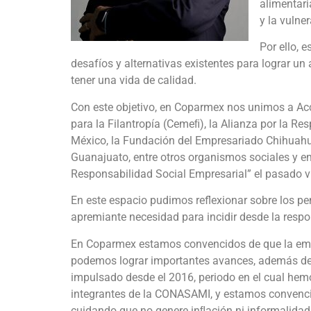
alimentari
y la vulne
Por ello, 
desafíos y alternativas existentes para lograr un
tener una vida de calidad.
Con este objetivo, en Coparmex nos unimos a Acc
para la Filantropía (Cemeﬁ), la Alianza por la 
México, la Fundación del Empresariado Chihuahue
Guanajuato, entre otros organismos sociales y emp
Responsabilidad Social Empresarial” el pasado v
En este espacio pudimos reflexionar sobre los pe
apremiante necesidad para incidir desde la respo
En Coparmex estamos convencidos de que la empr
podemos lograr importantes avances, además de 
impulsado desde el 2016, periodo en el cual hem
integrantes de la CONASAMI, y estamos convenci
cuidando que no genere inﬂación ni informalidad