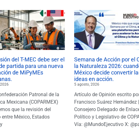
isión del T-MEC debe ser el
Semana de Acción por el 
de partida para una nueva
la Naturaleza 2026: cuand
ación de MiPyMEs
México decide convertir la
anas.
ideas en acción.
 2026
5 agosto, 2026
onfederación Patronal de la
Artículo de Opinión escrito po
ica Mexicana (COPARMEX)
Francisco Suárez Hernández 
mos que la revisión del
Consejero Delegado de Enlac
 entre México, Estados
Político y Legislativo de CO
y
Vía: @MundoEjecutivo X: @p