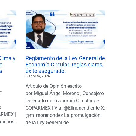
Clima y
Reglamento de la Ley General de
o
Economía Circular: reglas claras,
s
éxito asegurado.
5 agosto, 2026
Artículo de Opinión escrito
r:
por Miguel Ángel Moreno , Consejero
|
Delegado de Economía Circular de
e
COPARMEX | Vía: @ElIndpendiente X:
PARMEX |
@m_morenohdez La promulgación
anchosuarezh
de la Ley General de