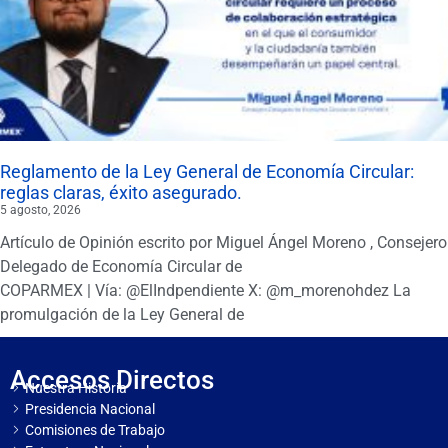
Reglamento de la Ley General de Economía Circular:
reglas claras, éxito asegurado.
5 agosto, 2026
Artículo de Opinión escrito por Miguel Ángel Moreno , Consejero
Delegado de Economía Circular de
COPARMEX | Vía: @ElIndpendiente X: @m_morenohdez La
promulgación de la Ley General de
Accesos Directos
Nuestra Historia
Presidencia Nacional
Comisiones de Trabajo