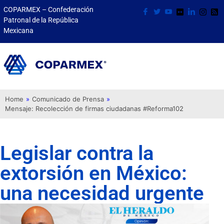
COPARMEX – Confederación
Patronal de la República
Mexicana
Home
»
Comunicado de Prensa
»
Mensaje: Recolección de firmas ciudadanas #Reforma102
Legislar contra la
extorsión en México:
una necesidad urgente