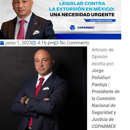
junio 1, 2023
4:16 pm
No Comments
Articulo de
Opinión
escrita por:
Jorge
Peñúñuri
Pantoja |
Presidente de
la Comisión
Nacional de
Seguridad y
Justicia de
COPARMEX