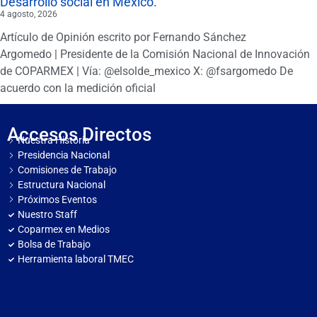
Desarrollo social en México.
4 agosto, 2026
Artículo de Opinión escrito por Fernando Sánchez
Argomedo | Presidente de la Comisión Nacional de Innovación
de COPARMEX | Vía: @elsolde_mexico X: @fsargomedo De
acuerdo con la medición oficial
Accesos Directos
Nuestra Historia
Presidencia Nacional
Comisiones de Trabajo
Estructura Nacional
Próximos Eventos
Nuestro Staff
Coparmex en Medios
Bolsa de Trabajo
Herramienta laboral TMEC