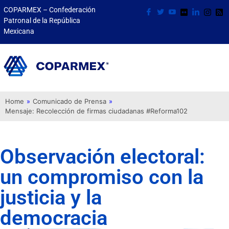
COPARMEX – Confederación
Patronal de la República
Mexicana
Home
»
Comunicado de Prensa
»
Mensaje: Recolección de firmas ciudadanas #Reforma102
Observación electoral:
un compromiso con la
justicia y la
democracia