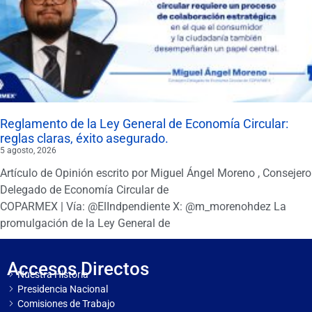
Reglamento de la Ley General de Economía Circular:
reglas claras, éxito asegurado.
5 agosto, 2026
Artículo de Opinión escrito por Miguel Ángel Moreno , Consejero
Delegado de Economía Circular de
COPARMEX | Vía: @ElIndpendiente X: @m_morenohdez La
promulgación de la Ley General de
Accesos Directos
Nuestra Historia
Presidencia Nacional
Comisiones de Trabajo