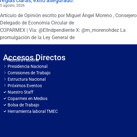
reglas claras, éxito asegurado.
5 agosto, 2026
Artículo de Opinión escrito por Miguel Ángel Moreno , Consejero
Delegado de Economía Circular de
COPARMEX | Vía: @ElIndpendiente X: @m_morenohdez La
promulgación de la Ley General de
Accesos Directos
Nuestra Historia
Presidencia Nacional
Comisiones de Trabajo
Estructura Nacional
Próximos Eventos
Nuestro Staff
Coparmex en Medios
Bolsa de Trabajo
Herramienta laboral TMEC