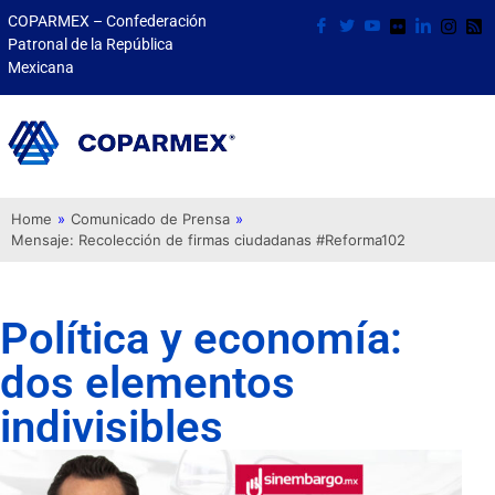
COPARMEX – Confederación
Patronal de la República
Mexicana
Home
»
Comunicado de Prensa
»
Mensaje: Recolección de firmas ciudadanas #Reforma102
Política y economía:
dos elementos
indivisibles