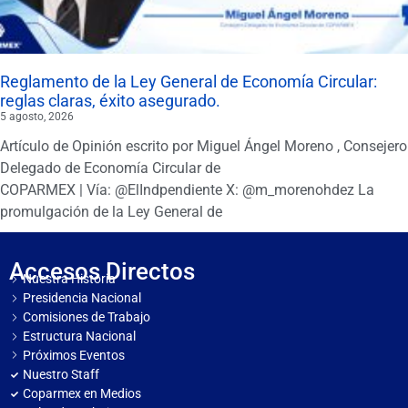
Reglamento de la Ley General de Economía Circular:
reglas claras, éxito asegurado.
5 agosto, 2026
Artículo de Opinión escrito por Miguel Ángel Moreno , Consejero
Delegado de Economía Circular de
COPARMEX | Vía: @ElIndpendiente X: @m_morenohdez La
promulgación de la Ley General de
Accesos Directos
Nuestra Historia
Presidencia Nacional
Comisiones de Trabajo
Estructura Nacional
Próximos Eventos
Nuestro Staff
Coparmex en Medios