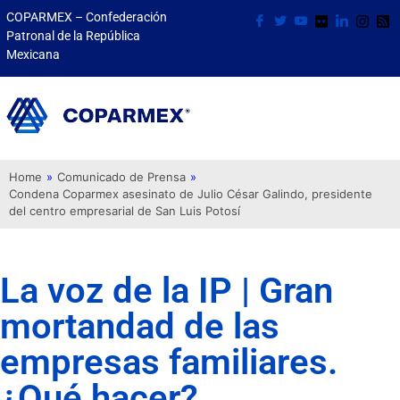
COPARMEX – Confederación
Patronal de la República
Mexicana
Home
»
Comunicado de Prensa
»
Condena Coparmex asesinato de Julio César Galindo, presidente
del centro empresarial de San Luis Potosí
La voz de la IP | Gran
mortandad de las
empresas familiares.
¿Qué hacer?